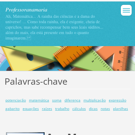
Professoranamaria
Ah, Matemática... A rainha das ciências e a dama do
universo! ... Como toda rainha, ela é exigente, cheia de
caprichos, mas sabe recompensar bem seus leais súditos...
além do mais, ela está presente em tudo o quanto
imaginarem.
Palavras-chave
potenciação
matemática
soma
diferença
multiplicação
expressão
gabarito
equações
raízes
trabalho
cálculos
dicas
notas
planilhas