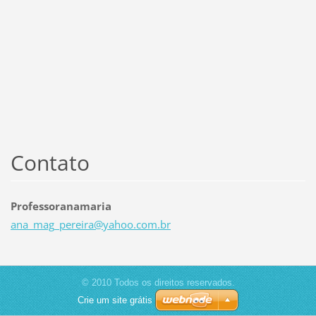
Contato
Professoranamaria
ana_mag_
pereira@
yahoo.co
m.br
© 2010 Todos os direitos reservados.
Crie um site grátis