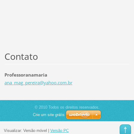
Contato
Professoranamaria
ana_mag_
pereira@
yahoo.co
m.br
© 2010 Todos os direitos reservados.
Crie um site grátis
Visualizar:
Versão móvel
|
Versão PC