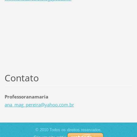
Contato
Professoranamaria
ana_mag_
pereira@
yahoo.co
m.br
© 2010 Todos os direitos reservados.