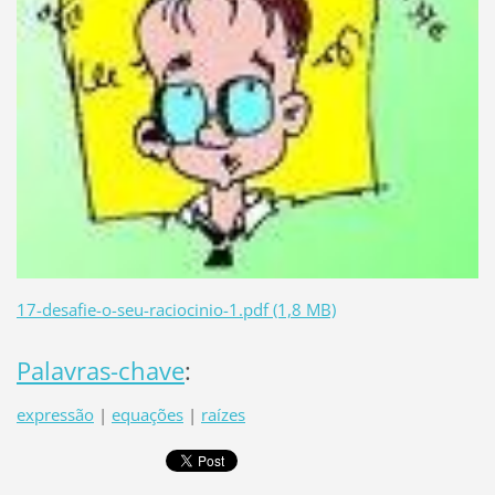
17-desafie-o-seu-raciocinio-1.pdf (1,8 MB)
Palavras-chave
:
expressão
|
equações
|
raízes