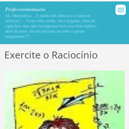
Professoranamaria
Ah, Matemática... A rainha das ciências e a dama do
universo! ... Como toda rainha, ela é exigente, cheia de
caprichos, mas sabe recompensar bem seus leais súditos...
além do mais, ela está presente em tudo o quanto
imaginarem.
Exercite o Raciocínio