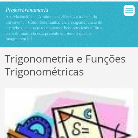
Professoranamaria
Ah, Matemática... A rainha das ciências e a dama do
universo! ... Como toda rainha, ela é exigente, cheia de
caprichos, mas sabe recompensar bem seus leais súditos...
além do mais, ela está presente em tudo o quanto
imaginarem.
Trigonometria e Funções
Trigonométricas