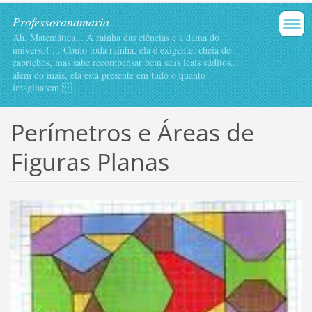
Professoranamaria
Ah, Matemática... A rainha das ciências e a dama do
universo! ... Como toda rainha, ela é exigente, cheia de
caprichos, mas sabe recompensar bem seus leais súditos...
além do mais, ela está presente em tudo o quanto
imaginarem.
Perímetros e Áreas de
Figuras Planas