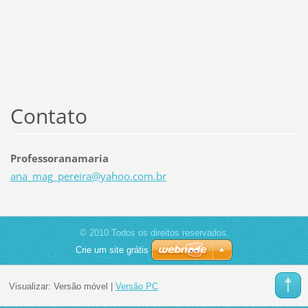
Contato
Professoranamaria
ana_mag_
pereira@
yahoo.co
m.br
© 2010 Todos os direitos reservados.
Crie um site grátis
Visualizar:
Versão móvel
|
Versão PC