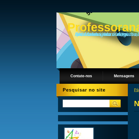
Professoran
Ah, Matemática... A rainha das ciências e a dama do universo! ... Como toda rainha, ela é exigente, cheia de caprichos, mas sabe recompensar bem seus leais súditos... além do mais, ela está presente em tudo o quanto imaginarem.
Contate-nos
Mensagens
Pesquisar no site
Pág
N