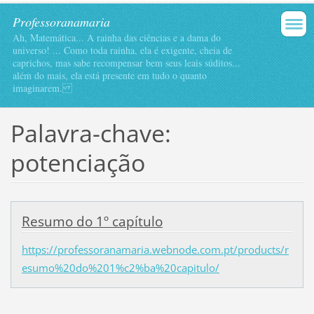
Professoranamaria
Ah, Matemática... A rainha das ciências e a dama do
universo! ... Como toda rainha, ela é exigente, cheia de
caprichos, mas sabe recompensar bem seus leais súditos...
além do mais, ela está presente em tudo o quanto
imaginarem.
Palavra-chave:
potenciação
Resumo do 1º capítulo
https://professoranamaria.webnode.com.pt/products/r
esumo%20do%201%c2%ba%20capitulo/