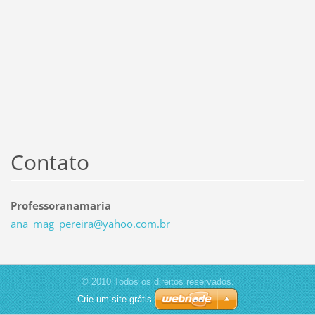
Contato
Professoranamaria
ana_mag_
pereira@
yahoo.co
m.br
© 2010 Todos os direitos reservados.
Crie um site grátis