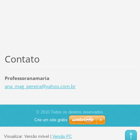
Contato
Professoranamaria
ana_mag_
pereira@
yahoo.co
m.br
© 2010 Todos os direitos reservados.
Crie um site grátis
Visualizar:
Versão móvel
|
Versão PC