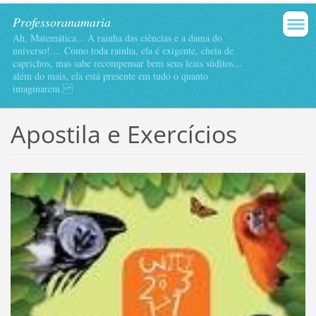
Professoranamaria
Ah, Matemática... A rainha das ciências e a dama do
universo! ... Como toda rainha, ela é exigente, cheia de
caprichos, mas sabe recompensar bem seus leais súditos...
além do mais, ela está presente em tudo o quanto
imaginarem.
Apostila e Exercícios