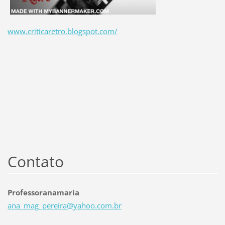
www.criticaretro.blogspot.com/
Contato
Professoranamaria
ana_mag_
pereira@
yahoo.co
m.br