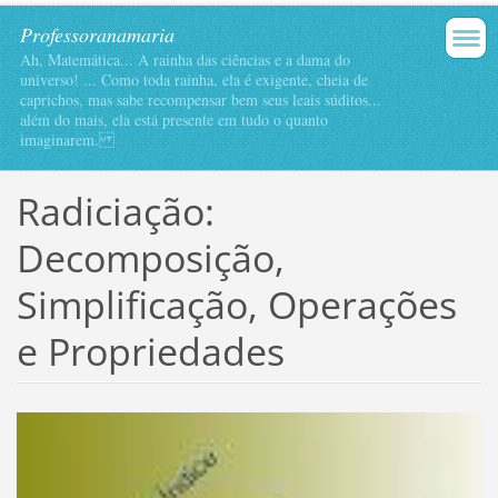
Professoranamaria
Ah, Matemática... A rainha das ciências e a dama do
universo! ... Como toda rainha, ela é exigente, cheia de
caprichos, mas sabe recompensar bem seus leais súditos...
além do mais, ela está presente em tudo o quanto
imaginarem.
Radiciação:
Decomposição,
Simplificação, Operações
e Propriedades