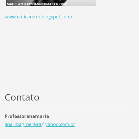
www.criticaretro.blogspot.com/
Contato
Professoranamaria
ana_mag_
pereira@
yahoo.co
m.br