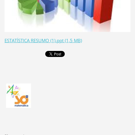
ESTATÍSTICA RESUMO (1).ppt (1,5 MB)