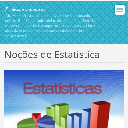
Professoranamaria
Ah, Matemática... A rainha das ciências e a dama do
universo! ... Como toda rainha, ela é exigente, cheia de
caprichos, mas sabe recompensar bem seus leais súditos...
além do mais, ela está presente em tudo o quanto
imaginarem.
Noções de Estatística