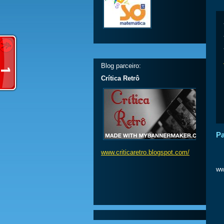
Blog parceiro:
Crítica Retrô
Pa
www.criticaretro.blogspot.com/
ww