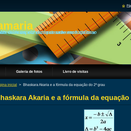
Pág
amaria
Galeria de fotos
Livro de visitas
ina inicial
>
Bhaskara Akaria e a fórmula da equação do 2º grau
haskara Akaria e a fórmula da equação