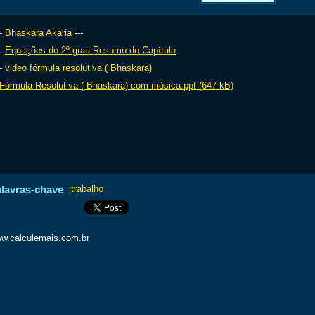
-
Bhaskara Akaria
---
-
Equações do 2º grau Resumo do Capítulo
-
video fórmula resolutiva ( Bhaskara)
Fórmula Resolutiva ( Bhaskara) com música.ppt (647 kB)
lavras-chave
:
trabalho
w.calculemais.com.br