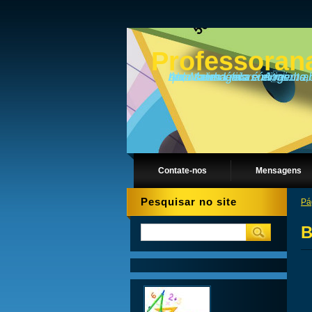
Professoran
Ah, Matemática... A rainha das ciências e a dama do universo! ... Como toda rainha, ela é exigente, cheia de caprichos, mas sabe recompensar bem seus leais súditos... além do mais, ela está presente em tudo o quanto imaginarem.
Contate-nos
Mensagens
Pesquisar no site
Pág
B